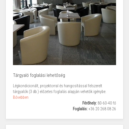
Tárgyaló foglalási lehetőség
Légkondicionált, projektorral és hangosítással felszerelt
tárgyalók (3 db.) előzetes foglalás alapján vehetők igénybe.
Bővebben
Férőhely:
80-60-40 fő
Foglalás:
+36 20 268 08 26