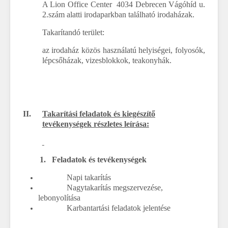
A Lion Office Center 4034 Debrecen Vágóhíd u.
2.szám alatti irodaparkban található irodaházak.
Takarítandó terület:
az irodaház közös használatú helyiségei, folyosók,
lépcsőházak, vizesblokkok, teakonyhák.
II.
Takarítási feladatok és kiegészítő
tevékenységek részletes leírása:
1.
Feladatok és tevékenységek
Napi takarítás
Nagytakarítás megszervezése,
lebonyolítása
Karbantartási feladatok jelentése