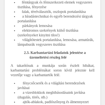
fémtárgyak és fémszerkezeti elemek vegyszeres
tisztítása, fényezése
falak, térelválasztók, oszlopok portalanítása
a híradástechnikai és egyéb berendezési tárgyak
portalanítása
párkányok lemosása
elektromos szekrények külső tisztítása
(szekrényeket kinyitni tilos!)
világítótestek portalanítása, lemosása, armatúrák,
lámpaburák vegyszeres tisztítása
2.3.
Karbantartási feladatok jelentése a
üzemeltetési részleg felé
A takarítónak a munkája során észlelt hibákat,
karbantartási problémákat soron kívül jeleznie kell
vezetője vagy a karbantartók felé.
fénycsőcserék és a világítási berendezések
javításai
a vizesblokkok meghibásodásaink javítása
(dugulás, törés, stb.)
ajtók-ablakok, padlószőnyeg és álmennyezet