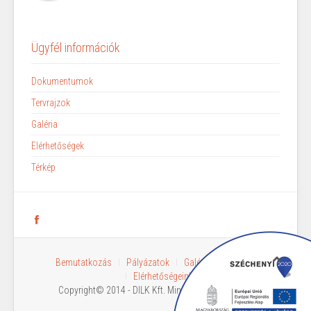
Ügyfél információk
Dokumentumok
Tervrajzok
Galéria
Elérhetőségek
Térkép
Bemutatkozás
Pályázatok
Galéria
Bérlőink
Elérhetőségeink
Copyright© 2014 - DILK Kft. Minden jog fenntartva!