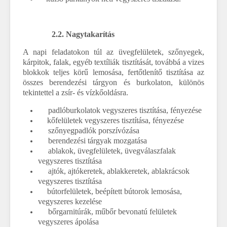
2.2.
Nagytakarítás
A napi feladatokon túl az üvegfelületek, szőnyegek,
kárpitok, falak, egyéb textíliák tisztítását, továbbá a vizes
blokkok teljes körű lemosása, fertőtlenítő tisztítása az
összes berendezési tárgyon és burkolaton, különös
tekintettel a zsír- és vízkőoldásra.
padlóburkolatok vegyszeres tisztítása, fényezése
kőfelületek vegyszeres tisztítása, fényezése
szőnyegpadlók porszívózása
berendezési tárgyak mozgatása
ablakok, üvegfelületek, üvegválaszfalak
vegyszeres tisztítása
ajtók, ajtókeretek, ablakkeretek, ablakrácsok
vegyszeres tisztítása
bútorfelületek, beépített bútorok lemosása,
vegyszeres kezelése
bőrgarnitúrák, műbőr bevonatú felületek
vegyszeres ápolása