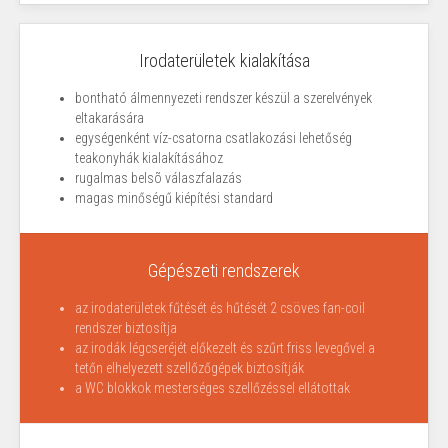
Irodaterületek kialakítása
bontható álmennyezeti rendszer készül a szerelvények
eltakarására
egységenként víz-csatorna csatlakozási lehetőség
teakonyhák kialakításához
rugalmas belsõ válaszfalazás
magas minőségű kiépítési standard
Gépészeti rendszerek
az irodaterületek fűtését és hűtését 2 csöves fan-coil
rendszer biztosítja
az irodák légcseréjét előkezelt és szűrt friss levegővel a
tetőn elhelyezett szellőzőgépek biztosítják
a WC blokkok mesterséges szellőzéssel ellátottak