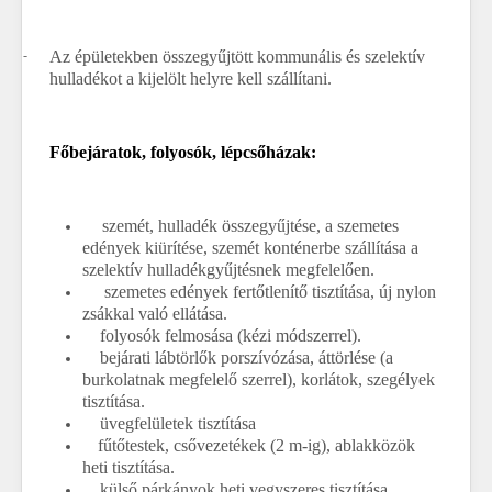
-
Az épületekben összegyűjtött kommunális és szelektív
hulladékot a kijelölt helyre kell szállítani.
Főbejáratok, folyosók, lépcsőházak:
szemét, hulladék összegyűjtése, a szemetes
edények kiürítése, szemét konténerbe szállítása a
szelektív hulladékgyűjtésnek megfelelően.
szemetes edények fertőtlenítő tisztítása, új nylon
zsákkal való ellátása.
folyosók felmosása (kézi módszerrel).
bejárati lábtörlők porszívózása, áttörlése (a
burkolatnak megfelelő szerrel), korlátok, szegélyek
tisztítása.
üvegfelületek tisztítása
fűtőtestek, csővezetékek (2 m-ig), ablakközök
heti tisztítása.
külső párkányok heti vegyszeres tisztítása.