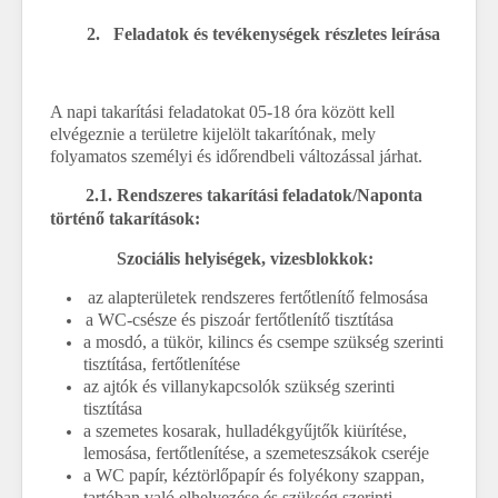
2.
Feladatok és tevékenységek részletes leírása
A napi takarítási feladatokat 05-18 óra között kell
elvégeznie a területre kijelölt takarítónak, mely
folyamatos személyi és időrendbeli változással járhat.
2.1.
Rendszeres takarítási feladatok/Naponta
történő takarítások:
Szociális helyiségek, vizesblokkok:
az alapterületek rendszeres fertőtlenítő felmosása
a WC-csésze és piszoár fertőtlenítő tisztítása
a mosdó, a tükör, kilincs és csempe szükség szerinti
tisztítása, fertőtlenítése
az ajtók és villanykapcsolók szükség szerinti
tisztítása
a szemetes kosarak, hulladékgyűjtők kiürítése,
lemosása, fertőtlenítése, a szemeteszsákok cseréje
a WC papír, kéztörlőpapír és folyékony szappan,
tartóban való elhelyezése és szükség szerinti